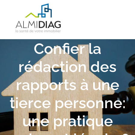
Confier la
rédaction des
rapports à une
tierce personne:
une pratique