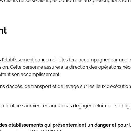
s clients ne se seraient pas conformés aux prescriptions for
nt
s l’établissement concerné ; il les fera accompagner par une p
sion. Cette personne assurera la direction des opérations néce
ettant son accomplissement.
ns d’accès, de transport et de levage sur les lieux d’exécution
.
u client ne sauraient en aucun cas dégager celui-ci des oblig
 des établissements qui présenteraient un danger et pour l