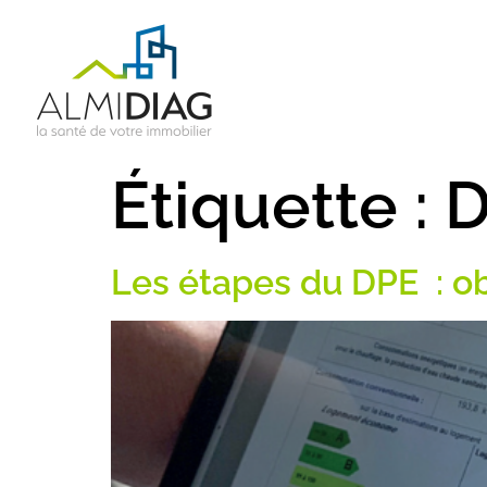
ACCUEIL
QUI SOM
Étiquette :
D
Les étapes du DPE : ob