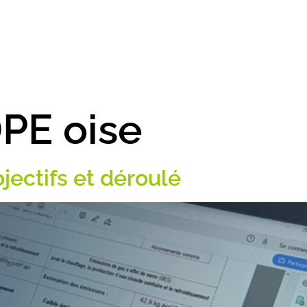
MES-NOUS
DIAGNOSTICS
RÉFÉRENCES
CONSULTEZ-N
PE oise
jectifs et déroulé