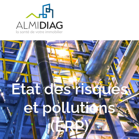
État des risques
et pollutions
(ERP)