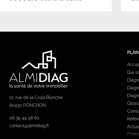
PLAN
Accue
Qui 
Diagn
Diagn
Diagn
12, rue de la Croix Blanche
Gloss
60430 PONCHON
Consu
06 35 49 58 60
Référ
contact@almidiag.fr
Actual
Conta