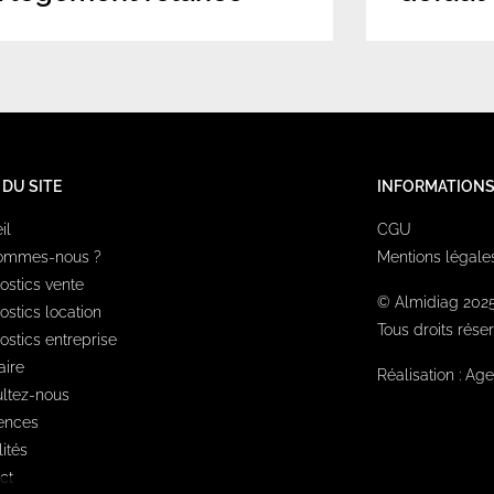
 DU SITE
INFORMATION
il
CGU
sommes-nous ?
Mentions légale
ostics vente
© Almidiag 202
ostics location
Tous droits rése
ostics entreprise
aire
Réalisation :
Age
ltez-nous
ences
ités
ct