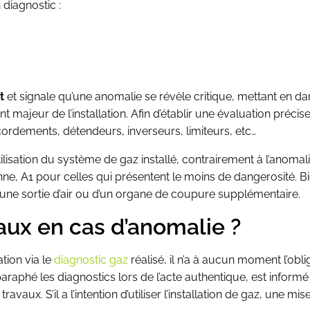
 diagnostic :
t
et signale qu’une anomalie se révèle critique, mettant en d
majeur de l’installation. Afin d’établir une évaluation précis
accordements, détendeurs, inverseurs, limiteurs, etc…
lisation du système de gaz installé, contrairement à l’anomal
, A1 pour celles qui présentent le moins de dangerosité. Bien
’une sortie d’air ou d’un organe de coupure supplémentaire.
vaux en cas d’anomalie ?
ation via le
diagnostic gaz
réalisé, il n’a à aucun moment l’obli
araphé les diagnostics lors de l’acte authentique, est informé
travaux. S’il a l’intention d’utiliser l’installation de gaz, une m