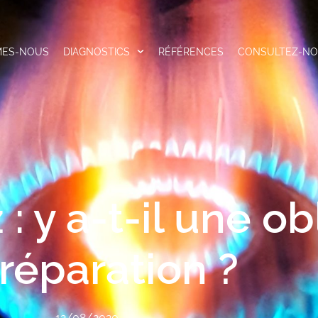
MES-NOUS
DIAGNOSTICS
RÉFÉRENCES
CONSULTEZ-N
: y a-t-il une ob
réparation ?
12/08/2020