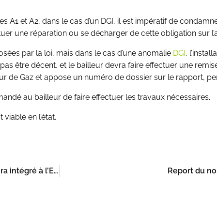
A1 et A2, dans le cas d’un DGI, il est impératif de condamner
ctuer une réparation ou se décharger de cette obligation sur l
osées par la loi, mais dans le cas d’une anomalie
DGI
, l’insta
 pas être décent, et le bailleur devra faire effectuer une remi
ur de Gaz et appose un numéro de dossier sur le rapport, per
andé au bailleur de faire effectuer les travaux nécessaires.
 viable en l’état.
A partir du 1er juin 2020 le PEB devient obligatoire et sera intégré à l’ERP.
Report du nou