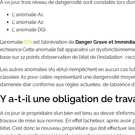
A ce jour trois niveau de dangerosité sont constatés lors d’un
L’ anomalie A1
L’ anomalie A2
L’ anomalie DGI
L’anomalie
DGI
est l’abréviation de
Danger Grave et Immédia
échéance.Cette anomalie fait apparaitre un dysfonctionnement 
base sur 12 points d’observation de l’état de l’installation : r
Les autres anomalies (A1 etA2) n’empêchent en aucun cas l’uti
classées A2 pour celles représentant une dangerosité moyenne
d’amenée d’air conforme aux règles actuelles, de l’absence d
Y a-t-il une obligation de tra
A ce jour le propriétaire d’un bien est tenu au devoir d’inform
travaux de mise aux normes. En effet l’acheteur, après avoir p
l’état. C’est donc le nouveau propriétaire qui doit effectuer les 