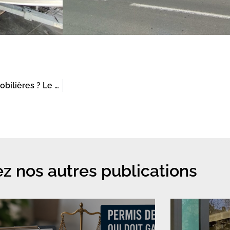
Permis de louer : vers une exemption des agences immobilières ? Le débat sur la décence du logement relancé
z nos autres publications