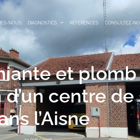
MES-NOUS
DIAGNOSTICS
RÉFÉRENCES
CONSULTEZ-N
iante et plomb
n d’un centre de
ans l’Aisne
23/06/2026