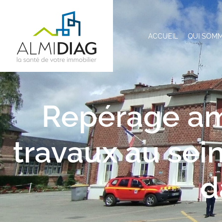
ACCUEIL
QUI SOM
Repérage am
travaux au sei
d