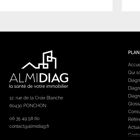
PLAN
Accue
Qui 
Diagn
Diagn
Diagn
12, rue de la Croix Blanche
Gloss
60430 PONCHON
Consu
06 35 49 58 60
Référ
contact@almidiag.fr
Actual
Conta