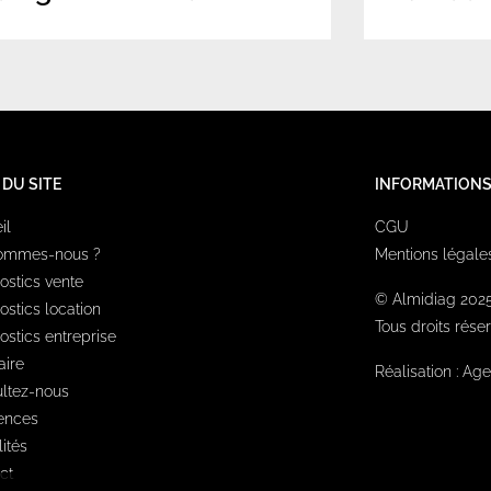
 DU SITE
INFORMATION
il
CGU
sommes-nous ?
Mentions légale
ostics vente
© Almidiag 202
ostics location
Tous droits rése
ostics entreprise
aire
Réalisation :
Age
ltez-nous
ences
ités
ct