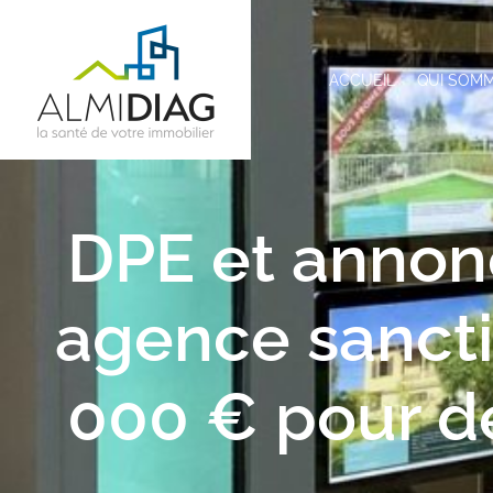
ACCUEIL
QUI SOM
DPE et annon
agence sancti
000 € pour d