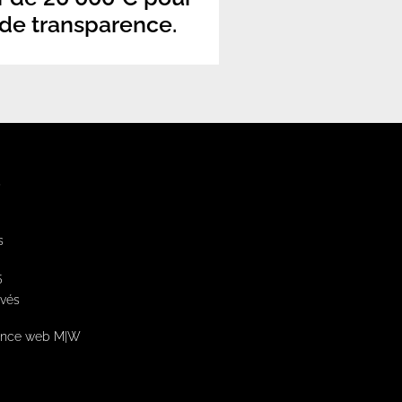
 de transparence.
S
s
5
rvés
nce web M|W