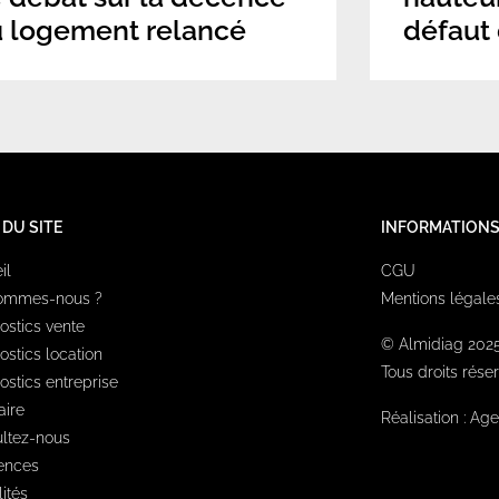
 logement relancé
défaut
 DU SITE
INFORMATION
il
CGU
sommes-nous ?
Mentions légale
ostics vente
© Almidiag 202
ostics location
Tous droits rése
ostics entreprise
aire
Réalisation :
Age
ltez-nous
ences
ités