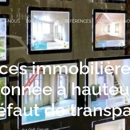
MES-NOUS
DIAGNOSTICS
RÉFÉRENCES
CONSULTEZ-N
ces immobilière
onnée à hauteu
éfaut de transp
04/06/2026