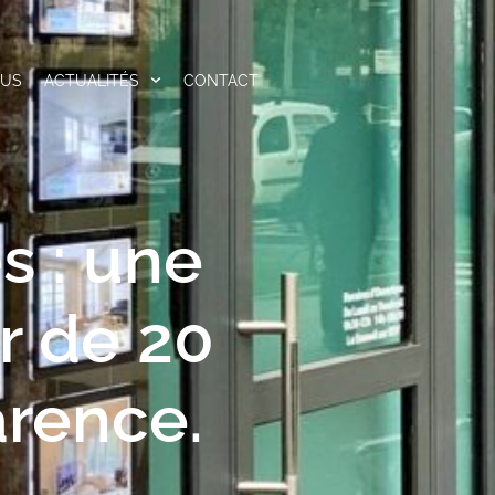
OUS
ACTUALITÉS
CONTACT
s : une
r de 20
arence.