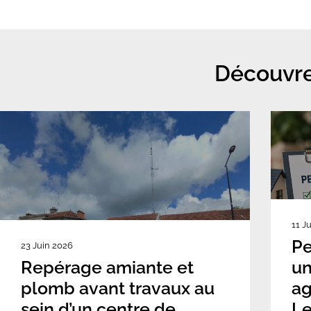
Découvre
11 J
Pe
23 Juin 2026
Repérage amiante et
un
plomb avant travaux au
ag
sein d’un centre de
Le