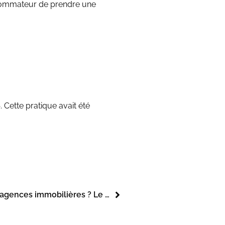
nsommateur de prendre une
 Cette pratique avait été
Permis de louer : vers une exemption des agences immobilières ? Le débat sur la décence du logement relancé