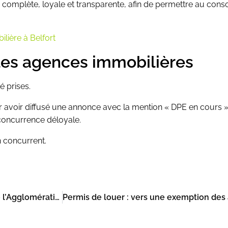
 complète, loyale et transparente, afin de permettre au co
lière à Belfort
les agences immobilières
é prises.
 avoir diffusé une annonce avec la mention « DPE en cours ».
oncurrence déloyale.
n concurrent.
Recherche de matériaux amiantés dans un gymnase de l’Agglomération Creil Sud Oise (ACSO) avec intervention sécurisée par nacelle.