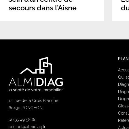
secours dans l’Aisne
du
PLAN
Accue
Qui 
Diagn
Diagn
Diagn
12, rue de la Croix Blanche
Gloss
60430 PONCHON
Consu
06 35 49 58 60
Référ
contact@almidiag.fr
Actual