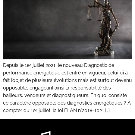
Depuis le 1er juillet 2021, le nouveau Diagnostic de
performance énergétique est entré en vigueur, celui-ci à
fait l’objet de plusieurs évolutions mais est surtout devenu
opposable, engageant ainsi la responsabilité des
bailleurs, vendeurs et diagnostiqueurs. En quoi consiste
ce caractère opposable des diagnostics énergétiques ? À
compter du 1er juillet, la loi ELAN n°2018-1021 […]